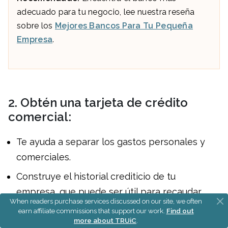
adecuado para tu negocio, lee nuestra reseña
sobre los
Mejores Bancos Para Tu Pequeña
Empresa
.
2. Obtén una tarjeta de crédito
comercial:
Te ayuda a separar los gastos personales y
comerciales.
Construye el historial crediticio de tu
empresa, que puede ser útil para recaudar
When readers purchase services discussed on our site, we often
capital (p. ej.,
préstamos para pequeñas
earn affiliate commissions that support our work.
Find out
more about TRUiC
.
empresas
y
subvenciones para pequeñas