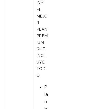
IS Y
EL
MEJO
R
PLAN
PREM
IUM,
QUE
INCL
UYE
TOD
O
P
la
n
b