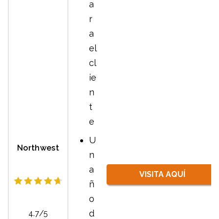
a
r
a
el
cl
ie
n
t
e
U
Northwest
n
a
VISITA AQUÍ
ñ
o
d
4.7/5