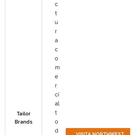
c
t
u
r
a
c
o
m
e
r
ci
al
t
Tailor
o
Brands
d
VISITA NORTHWEST