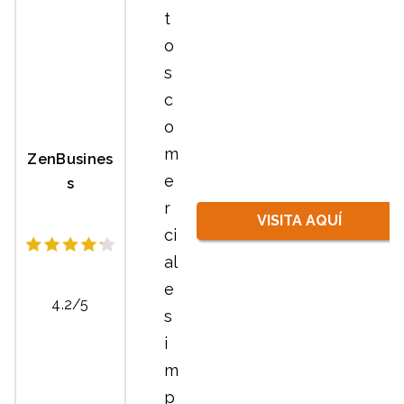
t
o
s
c
o
m
ZenBusines
e
s
r
VISITA AQUÍ
ci
al
e
4.2/5
s
i
m
p