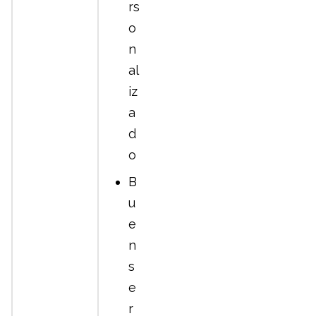
rs
o
n
al
iz
a
d
o
B
u
e
n
s
e
r