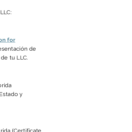
 LLC:
on for
resentación de
de tu LLC.
orida
 Estado y
ida (Certificate