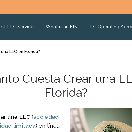
est LLC Services
What is an EIN
LLC Operating Agr
 una LLC en Florida?
nto Cuesta Crear una L
Florida?
ear una LLC
(
sociedad
idad limitada
) en línea