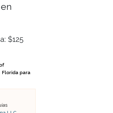
 en
a: $125
of
 Florida
para
uías
una LLC
.