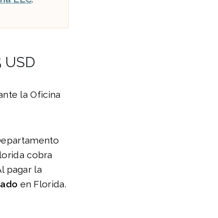
75 USD
nte la Oficina
l Departamento
lorida cobra
l pagar la
tado
en Florida.