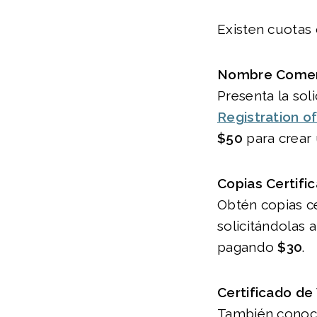
Existen cuotas 
Nombre Comerci
Presenta la sol
Registration o
$50
para crear 
Copias Certif
Obtén copias c
solicitándolas 
pagando
$30
.
Certificado de
También conocid