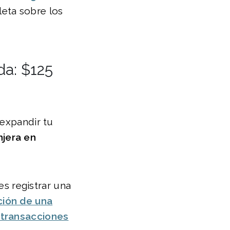
eta sobre los
da: $125
 expandir tu
njera en
es registrar una
ción de una
 transacciones