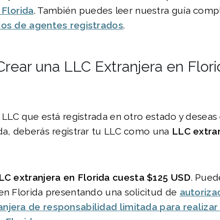
 Florida
. También puedes leer nuestra guía compl
ios de agentes registrados
.
rear una LLC Extranjera en Flori
a LLC que está registrada en otro estado y deseas
ida, deberás registrar tu LLC como una
LLC extra
LC e
xtranjera en Florid
a cuesta
$125
USD
. Pued
en Florida presentando una solicitud de
autoriza
njera de responsabilidad limitada para realizar