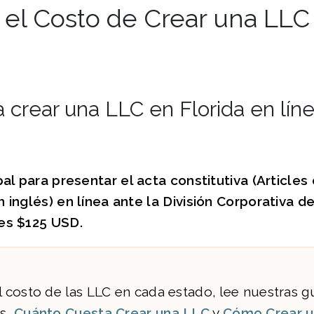
 el Costo de Crear una LLC
 crear una LLC en Florida en líne
pa
l para presentar el acta constitutiva (A
rticles 
 inglés) en línea ante la
División Corporativa de
es $1
2
5 USD.
l costo de las LLC en cada estado, lee nuestras g
es,
Cuánto Cuesta Crear una LLC
y
Cómo Crear 