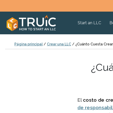
Start an LLC
B
Página principal
/
Crear una LLC
/
¿Cuánto Cuesta Crear
¿Cuá
El
costo de cr
de responsabil