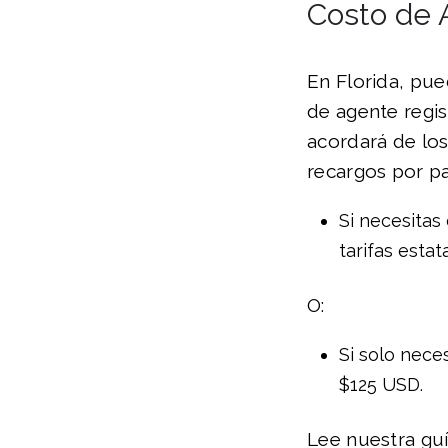
Costo de 
En Florida, pue
de agente regi
acordará de los
recargos por p
Si necesitas
tarifas estat
O:
Si solo nece
$125 USD.
Lee nuestra guí