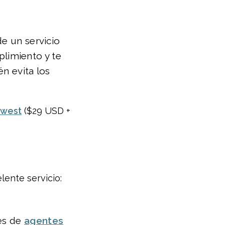
de un servicio
limiento y te
én evita los
hwest
($29 USD +
lente servicio:
les de
agentes