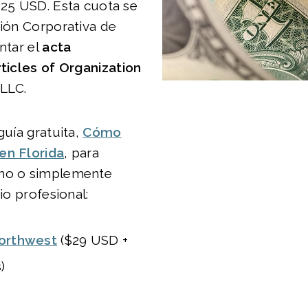
125 USD. Esta cuota se
sión Corporativa de
ntar el
acta
ticles of Organization
 LLC.
guía gratuita,
Cómo
en Florida
, para
smo o simplemente
cio profesional:
orthwest
($29 USD +
)