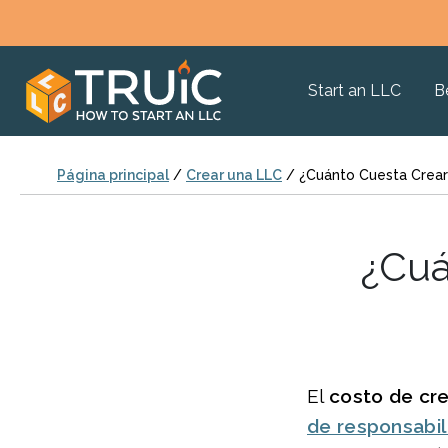
Start an LLC
B
Página principal
/
Crear una LLC
/
¿Cuánto Cuesta Crear
¿Cuá
El
costo de cr
de responsabil