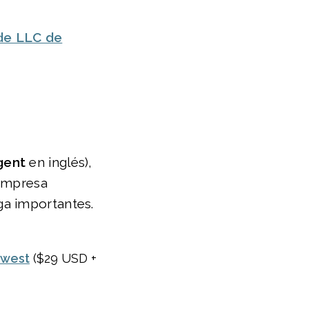
 de LLC de
gent
en inglés),
 empresa
ga importantes.
hwest
($29 USD +