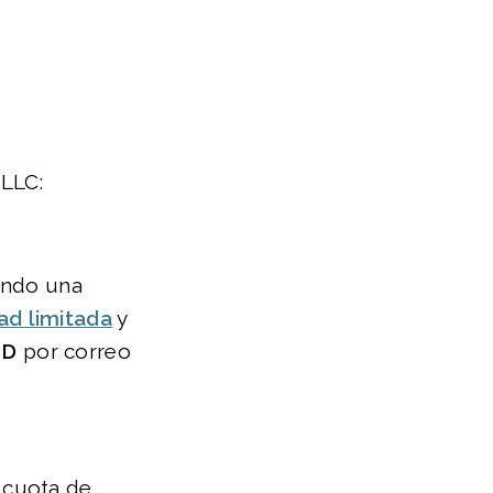
 LLC:
ando una
ad limitada
y
SD
por correo
 cuota de