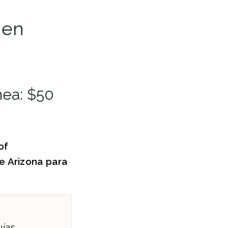
 en
nea: $50
of
e Arizona
para
uías