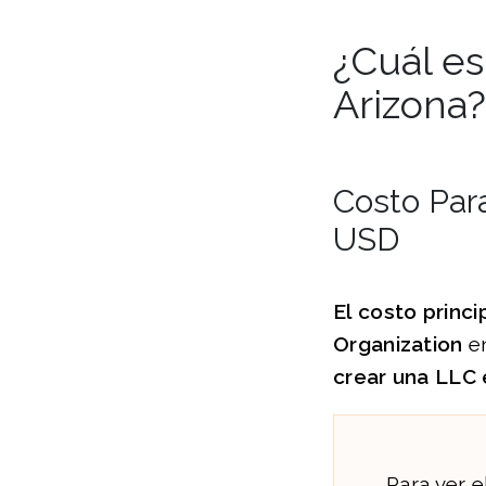
¿Cuál es
Arizona?
Costo Par
USD
El costo princi
Organization
e
crear una LLC
Para ver e