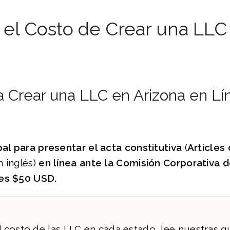
 el Costo de Crear una LLC
a Crear una LLC en Arizona en Lí
pa
l para presentar el acta constitutiva
(
Articles 
n inglés)
en línea ante la
Comisión Corporativa d
 es
$50
USD.
l costo de las LLC en cada estado, lee nuestras g