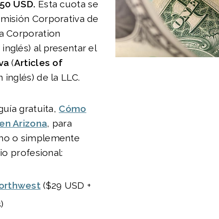
50
USD.
Esta cuota se
omisión Corporativa de
na Corporation
nglés) al presentar el
va
(
Articles of
 inglés) de la LLC.
guía gratuita,
Cómo
en Arizona
, para
smo o simplemente
cio profesional:
orthwest
($29 USD +
)