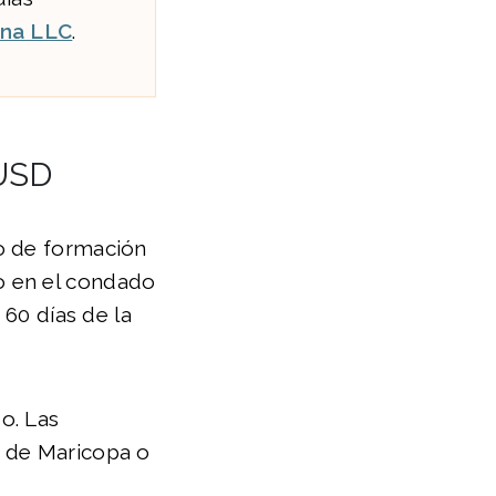
una LLC
.
 USD
o de formación
o en el condado
 60 días de la
o. Las
s de Maricopa o