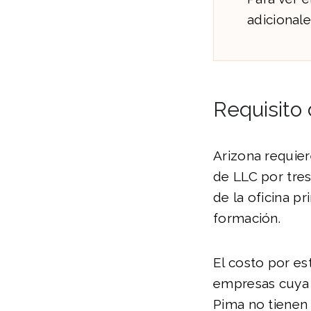
adicional
Requisito
Arizona requie
de LLC por tre
de la oficina p
formación.
El costo por e
empresas cuya 
Pima no tienen