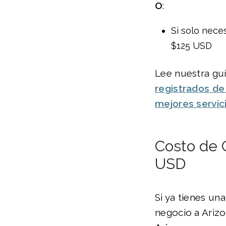
O
:
Si solo nece
$125 USD
Lee nuestra guí
registrados de
mejores servic
Costo de C
USD
Si ya tienes un
negocio a Ariz