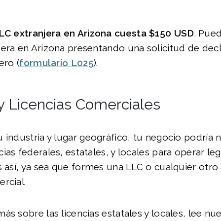
LC e
xtranjera en
Arizona
cuesta
$150
USD
. Pued
era en Arizona presentando una solicitud de dec
ero (
formulario L025
).
y Licencias Comerciales
 industria y lugar geográfico, tu negocio podría n
ias federales, estatales, y locales para operar l
s así, ya sea que formes una LLC o cualquier otro
rcial.
ás sobre las licencias estatales y locales, lee nue