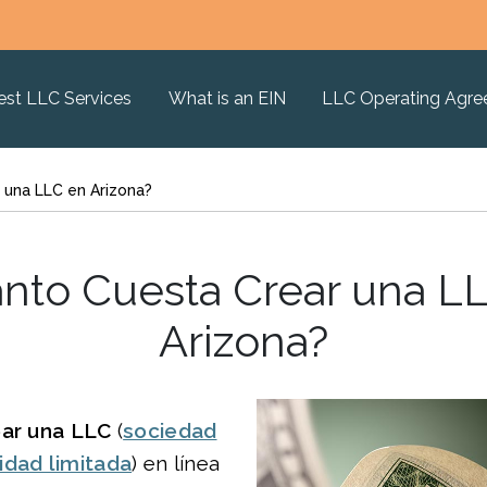
est LLC Services
What is an EIN
LLC Operating Agr
 una LLC en Arizona?
nto Cuesta Crear una L
Arizona?
ear una LLC
(
sociedad
idad limitada
) en línea