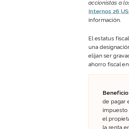
accionistas a lo
Internos 26 USC
información.
El estatus fisc
una designación
elijan ser gra
ahorro fiscal e
Beneficio
de pagar e
impuesto 
el propiet
la renta e