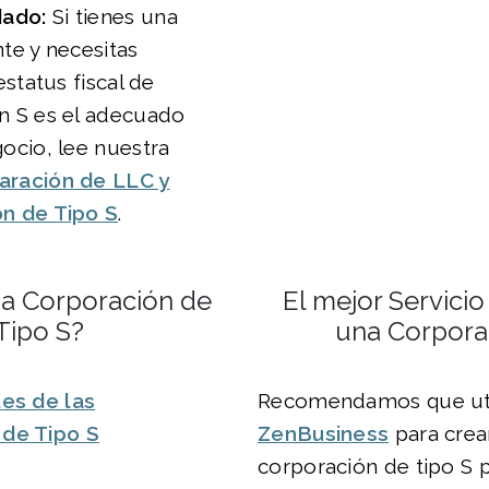
ado:
Si tienes una
te y necesitas
estatus fiscal de
n S es el adecuado
ocio, lee nuestra
ración de LLC y
n de Tipo S
.
a Corporación de
El mejor Servicio
Tipo S?
una Corporac
les de las
Recomendamos que uti
 de Tipo S
ZenBusiness
para crea
corporación de tipo S pa