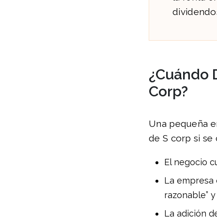
dividendo
¿Cuándo D
Corp?
Una pequeña em
de S corp si se
El negocio c
La empresa o
razonable” y
La adición d