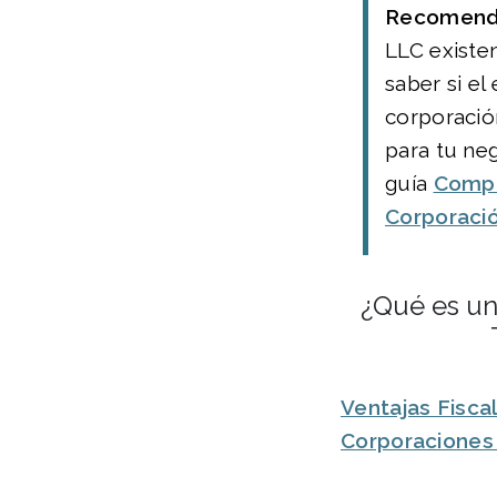
Recomend
LLC existen
saber si el 
corporació
para tu neg
guía
Compa
Corporació
¿Qué es un
Ventajas Fisca
Corporaciones