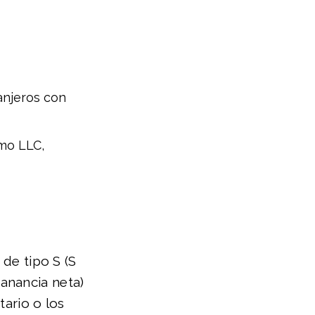
anjeros con
omo LLC,
 de tipo S (S
anancia neta)
tario o los