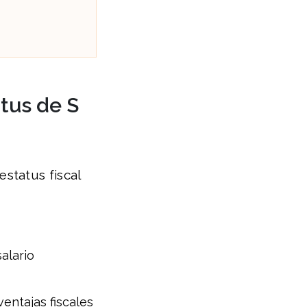
tus de S
status fiscal
alario
entajas fiscales