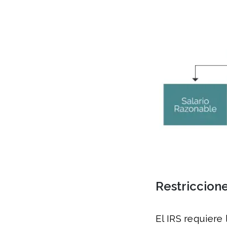
Restriccion
El IRS requiere