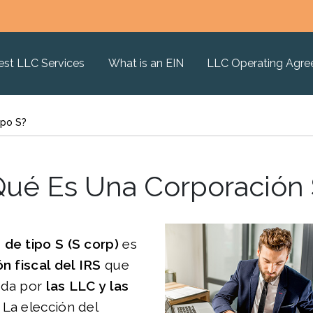
est LLC Services
What is an EIN
LLC Operating Agr
ipo S?
Qué Es Una Corporación 
de tipo S (S corp)
es
ón fiscal del IRS
que
ida por
las LLC y las
. La elección del