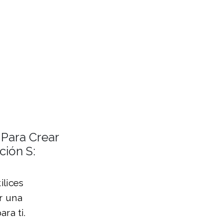
 Para Crear
ión S:
lices
r una
ra ti.