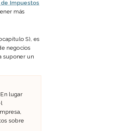
 de Impuestos
tener más
bcapítulo S), es
 de negocios
ía suponer un
En lugar
l
empresa,
stos sobre