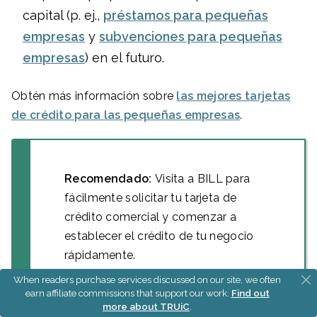
capital (p. ej.,
préstamos para pequeñas
empresas
y
subvenciones para pequeñas
empresas
) en el futuro.
Obtén más información sobre
las mejores tarjetas
de crédito para las pequeñas empresas
.
Recomendado:
Visita a BILL para
fácilmente solicitar tu tarjeta de
crédito comercial y comenzar a
establecer el crédito de tu negocio
rápidamente.
When readers purchase services discussed on our site, we often
SOLICITA CON
earn affiliate commissions that support our work.
Find out
more about TRUiC
.
BILL