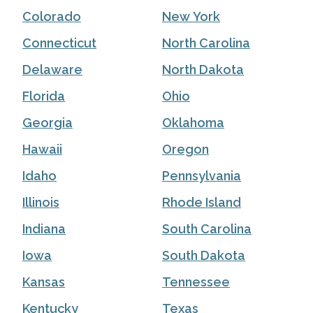
Colorado
New York
Connecticut
North Carolina
Delaware
North Dakota
Florida
Ohio
Georgia
Oklahoma
Hawaii
Oregon
Idaho
Pennsylvania
Illinois
Rhode Island
Indiana
South Carolina
Iowa
South Dakota
Kansas
Tennessee
Kentucky
Texas