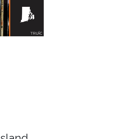
sland,