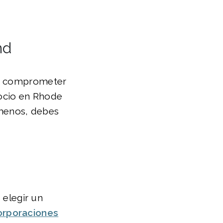
nd
de comprometer
gocio en Rhode
o menos, debes
 elegir un
orporaciones