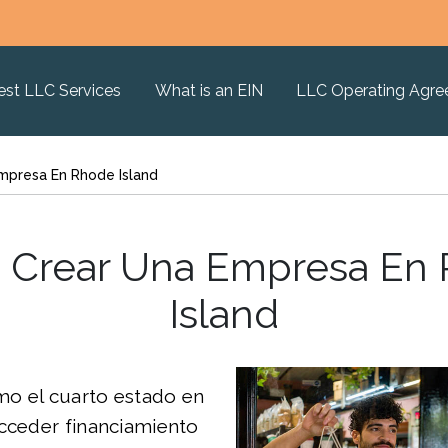
est LLC Services
What is an EIN
LLC Operating Agr
presa En Rhode Island
Crear Una Empresa En
Island
o el cuarto estado en
acceder financiamiento