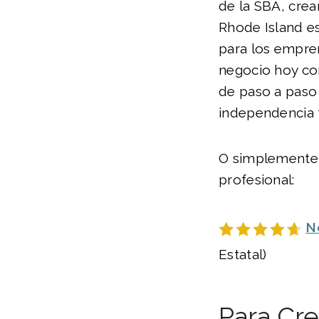
de la SBA, cre
Rhode Island e
para los empre
negocio hoy con
de paso a paso 
independencia f
O simplemente u
profesional:
N
Estatal)
Para Cr