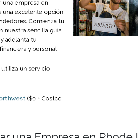
ar una empresa en
s una excelente opción
ndedores. Comienza tu
 nuestra sencilla guía
y adelanta tu
inanciera y personal.
tiliza un servicio
orthwest
($0 + Costco
ear una Empresa en Rhode I