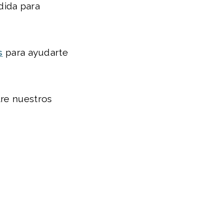
dida para
s
para ayudarte
tre nuestros