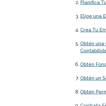
Planifica T
Elige una 
Crea Tu Em
Obtén una 
Contabilid
Obtén Fon
Obtén un S
Obtén Perm
Contrata 