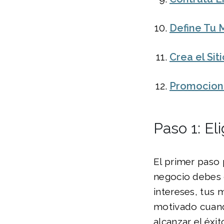
Define Tu 
Crea el Si
Promociona
Paso 1: E
El primer paso 
negocio debes 
intereses, tus 
motivado cuand
alcanzar el éxit