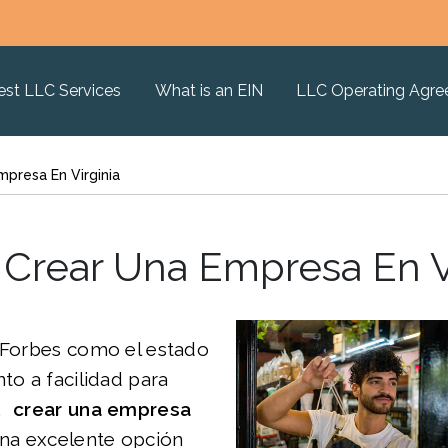
est LLC Services
What is an EIN
LLC Operating Agr
presa En Virginia
Crear Una Empresa En Vi
r Forbes como el estado
nto a facilidad para
s,
crear una empresa
na excelente opción