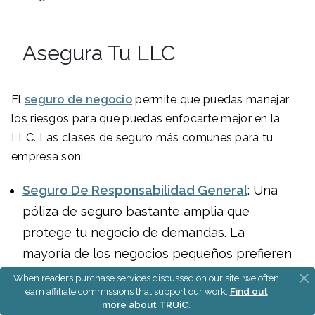
Asegura Tu LLC
El
seguro de negocio
permite que puedas manejar
los riesgos para que puedas enfocarte mejor en la
LLC. Las clases de seguro más comunes para tu
empresa son:
Seguro De Responsabilidad General
: Una
póliza de seguro bastante amplia que
protege tu negocio de demandas. La
mayoría de los negocios pequeños prefieren
usar un seguro de responsabilidad general.
When readers purchase services discussed on our site, we often
earn affiliate commissions that support our work.
Find out
Seguro De Responsabilidad Profesional
: Un
more about TRUiC
.