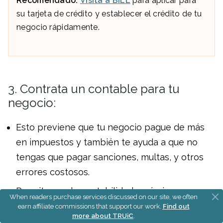
Recomendado:
Visita a BILL
para aplicar para
su tarjeta de crédito y establecer el crédito de tu
negocio rápidamente.
3. Contrata un contable para tu
negocio:
Esto previene que tu negocio pague de más
en impuestos y también te ayuda a que no
tengas que pagar sanciones, multas, y otros
errores costosos.
Permite que la contabilidad y nómina sean
When readers purchase services discussed on our site, we often
más fáciles para que puedas enfocarte más
earn affiliate commissions that support our work.
Find out
more about TRUiC
.
en crecer el negocio.