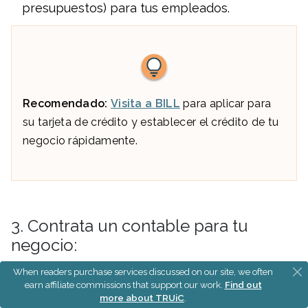
presupuestos) para tus empleados.
Recomendado:
Visita a BILL
para aplicar para
su tarjeta de crédito y establecer el crédito de tu
negocio rápidamente.
3. Contrata un contable para tu
negocio:
When readers purchase services discussed on our site, we often
Esto previene que tu negocio pague de más
earn affiliate commissions that support our work.
Find out
more about TRUiC
.
en impuestos y también te ayuda a que no